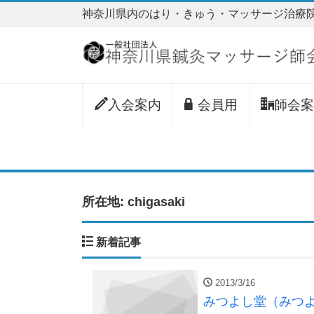
神奈川県内のはり・きゅう・マッサージ治療
入会案内
会員用
師会案
所在地:
chigasaki
新着記事
2013/3/16
みつよし堂（みつ