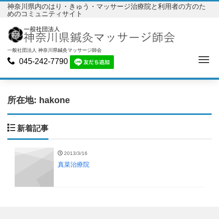
神奈川県内のはり・きゅう・マッサージ治療院と利用者の方のた
めのコミュニティサイト
一般社団法人 神奈川県鍼灸マッサージ師会
Me
045-242-7790
所在地:
hakone
新着記事
2013/3/16
真菜治療院