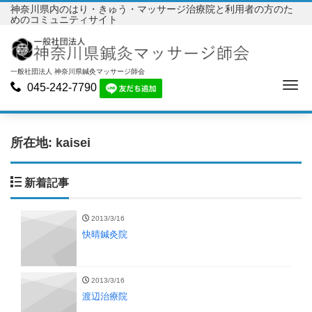
神奈川県内のはり・きゅう・マッサージ治療院と利用者の方のた
めのコミュニティサイト
一般社団法人 神奈川県鍼灸マッサージ師会
Me
045-242-7790
所在地:
kaisei
新着記事
2013/3/16
快晴鍼灸院
2013/3/16
渡辺治療院