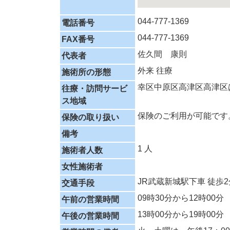
044-777-1369
電話番号
044-777-1369
FAX番号
佐久間 康則
代表者
外来
往療
施術所の形態
幸区中原区高津区高津区
往療・訪問サービ
ス地域
保険のご利用が可能です
保険の取り扱い
備考
1 人
施術者人数
女性施術者
JR武蔵新城駅下車 徒歩2
交通手段
09時30分から12時00分
午前の営業時間
13時00分から19時00分
午後の営業時間