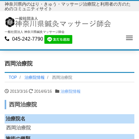
神奈川県内のはり・きゅう・マッサージ治療院と利用者の方のた
めのコミュニティサイト
一般社団法人 神奈川県鍼灸マッサージ師会
Me
045-242-7790
西岡治療院
TOP
治療院情報
西岡治療院
2013/3/16
2014/6/16
治療院情報
西岡治療院
治療院名
西岡治療院
施術の種類